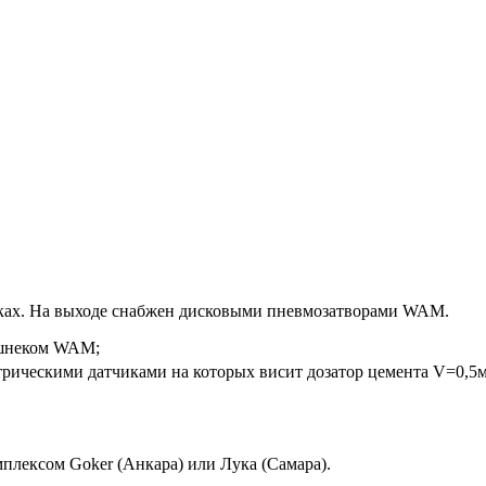
чиках. На выходе снабжен дисковыми пневмозатворами WAM.
я шнеком WAM;
трическими датчиками на которых висит дозатор цемента V=0,5
плексом Goker (Анкара) или Лука (Самара).