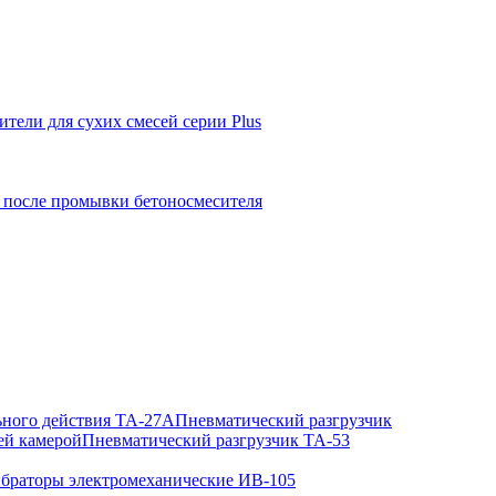
ители для сухих смесей серии Plus
 после промывки бетоносмесителя
ьного действия ТА-27А
Пневматический разгрузчик
ей камерой
Пневматический разгрузчик ТА-53
браторы электромеханические ИВ-105