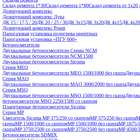
Склад цемента 1*30
Склад цемента 1*80
Склад цемента от 1x20 
Дозирующий комплекс
Дозирующий комплекс Лука
ДК 15 / 17,5 / 20
ДК 20 / 25 / 30
ДК 3х15
ДК 3х20
ДК 4х15
ДК 4х20
Дозирующий комплекс Poggi
Парогазовая установка подогрева инертных
Парогазовая установка «ПГУ 600»
Бетоносмесители
Двухвальные бетоносмесители Серии NCM
Двухвальные бетоносмесители NCM 1500
Двухвальные бетоносмесители Sicoma
Серия MEO
Двухвальные бетоносмесители МЕО 1500/1000 без скипа
Двухв
Серия MAO
Двухвальные бетоносмесители МAO 3000/2000 без скипа
Двухв
Серия MSO
Двухвальные бетоносмесители MSO 1500/1000 без скипа
Двухва
бетоносмесители MSO 2250/1500 со скипом
Планетарные бетоносмесители Sicoma
Серия MP
Смеситель Sicoma MP 375/250 со скипом
МP 375/250 без скипа
M
скипа
MP 1500/1000 со скипом
MP 1500/1000 без скипа
MP 1875/1
скипа
MP 3750/2500 со скипом
MP 3750/2500 без скипа
MP 4500/3
Бетоносмесители SDMIX