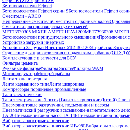
Серия KTSA
Серия KTSB
Бетоносмесители Fejmert
Бетоносмесители Fejmert серии S
Бетоносмесители Fejmert сер
Смесители - ARCO
Непрерывные смесители
Смесители с двойным валом
Одноваль
Смесители для производства сухих смесей
MET73930305 MIXER AMET7 HLV-1200
MET73930306 MIXER
Бетоносмесители принудительного смешивания
Промывочная с
Устройство загрузки инертных
Устройство Загрузки Инертных УЗИ 30.120
Устройство Загрузк
Отделение для приготовления и подачи хим. добавок (ОПХД)
У
Комплектующие и запчасти для БСУ
Фильтры цемента
Рукавные фильтры
Фильтры Sicoma
Фильтры WAM
Мотор-редуктора
Мотор-барабаны
Лента транспортерная
Лента карманного типа
Лента шевронная
Компрессоры поршневые промышленные
Тали электрические
Тали электрические (Россия)
Тали электрические (Китай)
Тали э
Пневмовинтовые разгрузчики, подъемники и насосы
Пневматический разгрузчик всасывающе-нагнетательного дейс
ТА-20
Пневмовинтовой насос ТА-14Б
Пневмовинтовой подъемн
Вибраторы электромеханические
Вибраторы электромеханические ИВ-98Б
Вибраторы электроме