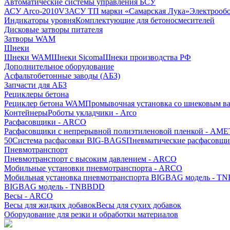
Автоматические системы управления БСУ
АСУ Arco-2010V3
АСУ ТП марки «Самарская Лука»
Электрооб
Индикаторы уровня
Комплектующие для бетоносмесителей
Дисковые затворы питателя
Затворы WAM
Шнеки
Шнеки WAM
Шнеки Sicoma
Шнеки производства РФ
Дополнительное оборудование
Асфальтобетонные заводы (АБЗ)
Запчасти для АБЗ
Рециклеры бетона
Рециклер бетона WAM
Промывочная установка со шнековым 
Контейнеры
Роботы укладчики - Arco
Расфасовщики - ARCO
Расфасовщики с непрерывной полиэтиленовой пленкой - AME
50
Система расфасовки BIG-BAGS
Пневматические расфасовщи
Пневмотранспорт
Пневмотранспорт с высоким давлением - ARCO
Мобильные установки пневмотранспорта - ARCO
Мобильная установка пневмотранспорта BIGBAG модель - T
BIGBAG модель - TNBBDD
Весы - ARCO
Весы для жидких добавок
Весы для сухих добавок
Оборудование для резки и обработки материалов