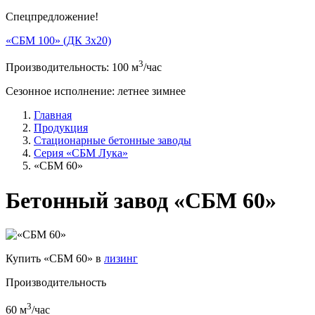
Спецпредложение!
«СБМ 100» (ДК 3х20)
3
Производительность:
100
м
/час
Сезонноe исполнение:
летнее
зимнее
Главная
Продукция
Стационарные бетонные заводы
Серия «СБМ Лука»
«СБМ 60»
Бетонный завод «СБМ 60»
Купить «СБМ 60» в
лизинг
Производительность
3
60
м
/час