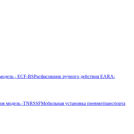
модель - ECF-BS
Расфасовщик ручного действия EARA-
ков модель -TNRSSF
Мобильная установка пневмотранспорта