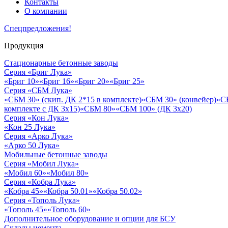
Контакты
О компании
Спецпредложения!
Продукция
Стационарные бетонные заводы
Серия «Бриг Лука»
«Бриг 10»
«Бриг 16»
«Бриг 20»
«Бриг 25»
Серия «СБМ Лука»
«СБМ 30» (скип. ДК 2*15 в комплекте)
«СБМ 30» (конвейер)
«С
комплекте с ДК 3х15)
«СБМ 80»
«СБМ 100» (ДК 3х20)
Серия «Кон Лука»
«Кон 25 Лука»
Серия «Арко Лука»
«Арко 50 Лука»
Мобильные бетонные заводы
Серия «Мобил Лука»
«Мобил 60»
«Мобил 80»
Серия «Кобра Лука»
«Кобра 45»
«Кобра 50.01»
«Кобра 50.02»
Серия «Тополь Лука»
«Тополь 45»
«Тополь 60»
Дополнительное оборудование и опции для БСУ
Склады цемента