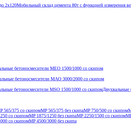
до 2x120
Мобильный склад цемента 80т с функцией измерения ве
альные бетоносмесители МЕО 1500/1000 со скипом
альные бетоносмесители МАО 3000/2000 со скипом
льные бетоносмесители MSO 1500/1000 со скипом
Двухвальные 
P 565/375 со скипом
MP 565/375 без cкипа
MP 750/500 со скипом
M
250 со скипом
MP 1875/1250 без скипа
MP 2250/1500 со скипом
MP
000 со скипом
MP 4500/3000 без скипа