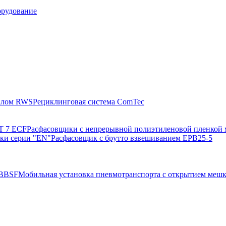
орудование
валом RWS
Рециклинговая система ComTec
T 7 ECF
Расфасовщики с непрерывной полиэтиленовой пленкой 
ки серии "EN"
Расфасовщик с брутто взвешиванием ЕРВ25-5
NBBSF
Мобильная установка пневмотранспорта с открытием меш