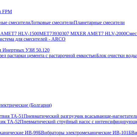
ии FPM
ные смесители
Лотковые смесители
Планетарные смесители
 AMET7 HLV-1500
MET73930307 MIXER AMET7 HLV-2000
Смес
истема для смесителей - ARCO
и Инертных УЗИ 50.120
зел растарки цемента с растарочной емкостью
Блок очистки воды
лектрические (Болгария)
твия ТА-51
Пневматический разгрузчик всасывающе-нагнетател
ик ТА-52
Пневматический струйный насос с интенсифицирующ
ханические ИВ-99Б
Вибраторы электромеханические ИВ-101Б
Ви