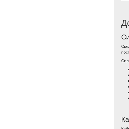
Д
Си
Скл
пос
Сил
Ка
Каб