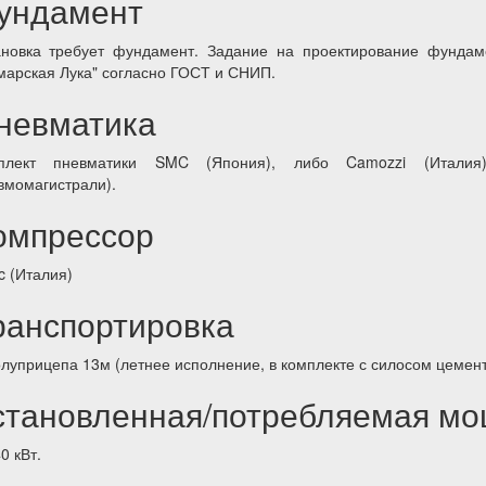
ундамент
ановка требует фундамент. Задание на проектирование фунда
марская Лука" согласно ГОСТ и СНИП.
невматика
плект пневматики SMC (Япония), либо Camozzi (Италия) 
вмомагистрали).
омпрессор
c (Италия)
ранспортировка
олуприцепа 13м (летнее исполнение, в комплекте с силосом цемента
становленная/потребляемая мо
0 кВт.