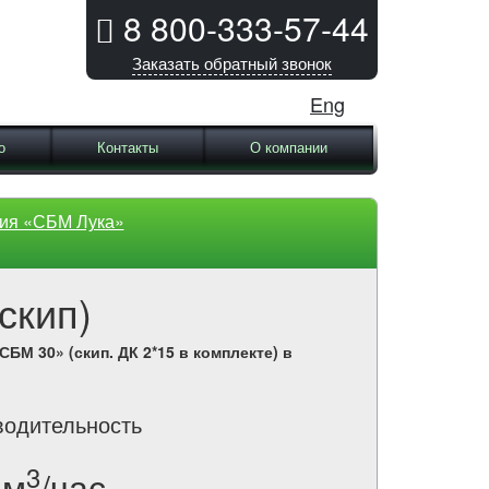
8 800-333-57-44
Заказать обратный звонок
Eng
о
Контакты
О компании
ия «СБМ Лука»
скип)
СБМ 30» (скип. ДК 2*15 в комплекте) в
водительность
3
м
/час