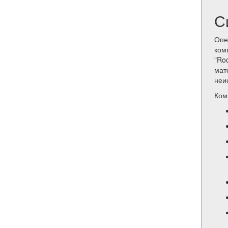
С
Опе
ком
"Ro
мат
неи
Ком