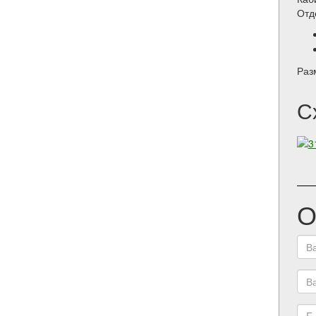
Отд
Раз
С
О