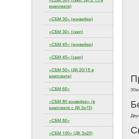
комплекте)
«СБМ 30» (конвейер)
«СБМ 30» (скип)
«СБМ 45» (конвейер)
«СБМ 45» (скип)
«СБМ 50» (ДК 20/15 в
П
комплекте)
«СБМ 60»
30м
Б
«СБМ 80 конвейер» (в
комплекте с ДК 3х15)
Дву
«СБМ 80»
С
«СБМ 100» (ДК 3х20)