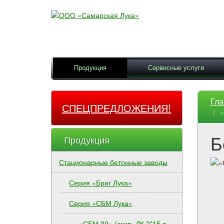
Продукция
Сервисные услуги
Гла
СПЕЦПРЕДЛОЖЕНИЯ!
«
Б
Продукция
Стационарные бетонные заводы
Серия «Бриг Лука»
Серия «СБМ Лука»
«СБМ 30» (скип. ДК 2*15 в