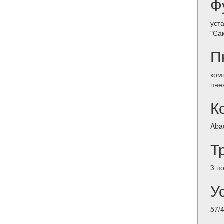
Ф
уст
"Са
П
ком
пне
К
Aba
Т
3 п
У
57/4