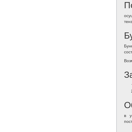
П
осу
тен
Б
Бун
сост
Воз
З
О
в у
пос