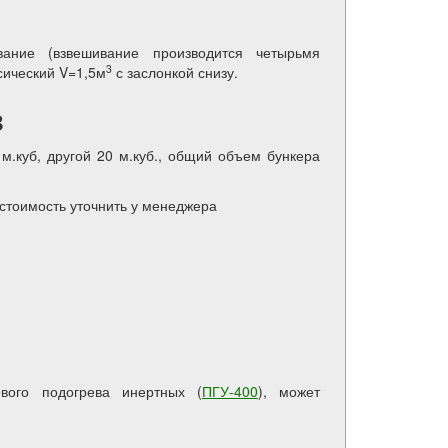
ание (взвешивание производится четырьмя
3
сический V=1,5м
с заслонкой снизу.
в
 м.куб, другой 20 м.куб., общий объем бункера
 стоимость уточнить у менеджера
ового подогрева инертных (
ПГУ-400
), может