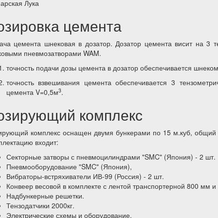
арская Лука
озировка цемента
ача цемента шнековая в дозатор. Дозатор цемента висит на 3 т
ковыми пневмозатворами WAM.
точность подачи дозы цемента в дозатор обеспечивается шнеко
точность взвешивания цемента обеспечивается 3 тензометри
3
цемента V=0,5м
.
озирующий комплекс
ирующий комплекс оснащен двумя бункерами по 15 м.куб, общий 
плектацию входит:
Секторные затворы с пневмоцилиндрами "SMC" (Япония) - 2 шт.
Пневмооборудование "SMC" (Япония),
Вибраторы-встряхиватели ИВ-99 (Россия) - 2 шт.
Конвеер весовой в комплекте с лентой транспортерной 800 мм и
Надбункерные решетки.
Тензодатчики 2000кг.
Электрические схемы и оборудование.