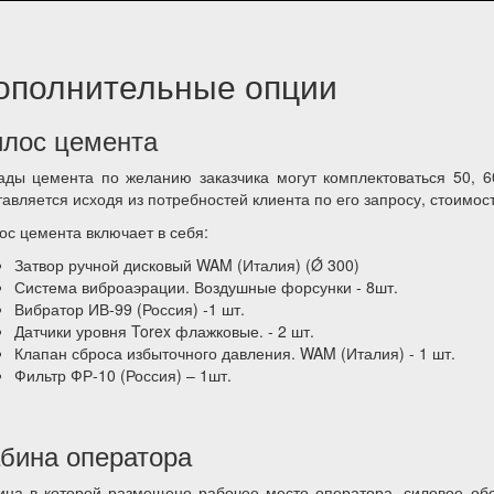
ополнительные опции
лос цемента
ады цемента по желанию заказчика могут комплектоваться 50, 60,
тавляется исходя из потребностей клиента по его запросу, стоимос
ос цемента включает в себя:
Затвор ручной дисковый WAM (Италия) (Ǿ 300)
Система виброаэрации. Воздушные форсунки - 8шт.
Вибратор ИВ-99 (Россия) -1 шт.
Датчики уровня Torex флажковые. - 2 шт.
Клапан сброса избыточного давления. WAM (Италия) - 1 шт.
Фильтр ФР-10 (Россия) – 1шт.
бина оператора
ина в которой размещено рабочее место оператора, силовое об