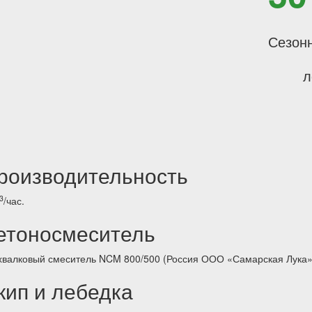
Сезон
л
роизводительность
3
/час.
етоносмеситель
хвалковый смеситель NCM 800/500 (Россия ООО «Самарская Лука»
кип и лебедка