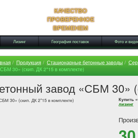
КАЧЕСТВО
ПРОВЕРЕННОЕ
ВРЕМЕНЕМ
Лизинг
География поставок
Фото и виде
вная
Продукция
Стационарные бетонные заводы
Сер
СБМ 30» (скип. ДК 2*15 в комплекте)
етонный завод «СБМ 30» (
Купить «
лизинг
Произ
30