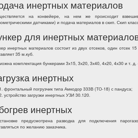
одача инертных материалов
ществляется на конвейере, на нем же происходит взвешив
зометрическими датчиками) и подача материалов в скип. Скип клас
ункер для инертных материало
кер инертных материалов состоит из двух отсеков, один отсек 15
авляет 35 м.куб.
можна комплектация бункерами 3х15, 3х20, 3х40, 4х20, 4х30 и т. д.
агрузка инертных
фронтальный погрузчик типа Амкодор 333В (ТО-18) с пандуса;
устройство загрузки инертных УЗИ 30.120.
богрев инертных
становке предусмотрена разводка для подключения парогаз
тавляться по желанию заказчика.