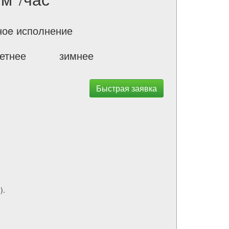
ноe исполнение
етнее
зимнее
Быстрая заявка
).