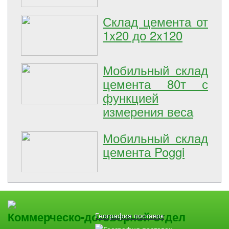
Склад цемента от
1x20 до 2x120
Мобильный склад
цемента 80т с
функцией
измерения веса
Мобильный склад
цемента Poggi
Коммерческо-договорной отдел
География поставок