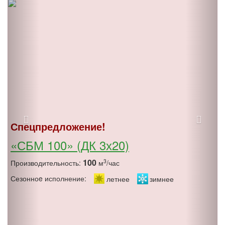
Спецпредложение!
«СБМ 100» (ДК 3х20)
100
3
Производительность:
м
/час
Сезонноe исполнение:
летнее
зимнее