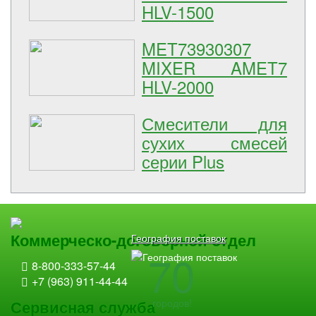
HLV-1500
MET73930307
MIXER AMET7
HLV-2000
Смесители для
сухих смесей
серии Plus
Коммерческо-договорной отдел
География поставок
70
8-800-333-57-44
+7 (963) 911-44-44
городов!
Сервисная служба