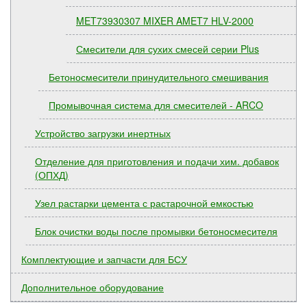
MET73930307 MIXER AMET7 HLV-2000
Смесители для сухих смесей серии Plus
Бетоносмесители принудительного смешивания
Промывочная система для смесителей - ARCO
Устройство загрузки инертных
Отделение для приготовления и подачи хим. добавок
(ОПХД)
Узел растарки цемента с растарочной емкостью
Блок очистки воды после промывки бетоносмесителя
Комплектующие и запчасти для БСУ
Дополнительное оборудование