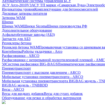
Автоматические системы управления БСУ
АСУ Arco-2010V3
АСУ ТП марки «Самарская Лука»
Электрооб
Индикаторы уровня
Комплектующие для бетоносмесителей
Дисковые затворы питателя
Затворы WAM
Шнеки
Шнеки WAM
Шнеки Sicoma
Шнеки производства РФ
Дополнительное оборудование
Асфальтобетонные заводы (АБЗ)
Запчасти для АБЗ
Рециклеры бетона
Рециклер бетона WAM
Промывочная установка со шнековым 
Контейнеры
Роботы укладчики - Arco
Расфасовщики - ARCO
Расфасовщики с непрерывной полиэтиленовой пленкой - AME
50
Система расфасовки BIG-BAGS
Пневматические расфасовщи
Пневмотранспорт
Пневмотранспорт с высоким давлением - ARCO
Мобильные установки пневмотранспорта - ARCO
Мобильная установка пневмотранспорта BIGBAG модель - T
BIGBAG модель - TNBBDD
Весы - ARCO
Весы для жидких добавок
Весы для сухих добавок
Оборудование для резки и обработки материалов