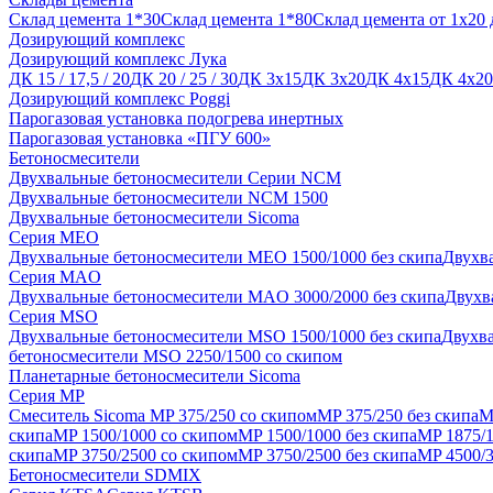
Склад цемента 1*30
Склад цемента 1*80
Склад цемента от 1x20 
Дозирующий комплекс
Дозирующий комплекс Лука
ДК 15 / 17,5 / 20
ДК 20 / 25 / 30
ДК 3х15
ДК 3х20
ДК 4х15
ДК 4х20
Дозирующий комплекс Poggi
Парогазовая установка подогрева инертных
Парогазовая установка «ПГУ 600»
Бетоносмесители
Двухвальные бетоносмесители Серии NCM
Двухвальные бетоносмесители NCM 1500
Двухвальные бетоносмесители Sicoma
Серия MEO
Двухвальные бетоносмесители МЕО 1500/1000 без скипа
Двухв
Серия MAO
Двухвальные бетоносмесители МAO 3000/2000 без скипа
Двухв
Серия MSO
Двухвальные бетоносмесители MSO 1500/1000 без скипа
Двухва
бетоносмесители MSO 2250/1500 со скипом
Планетарные бетоносмесители Sicoma
Серия MP
Смеситель Sicoma MP 375/250 со скипом
МP 375/250 без скипа
M
скипа
MP 1500/1000 со скипом
MP 1500/1000 без скипа
MP 1875/1
скипа
MP 3750/2500 со скипом
MP 3750/2500 без скипа
MP 4500/3
Бетоносмесители SDMIX