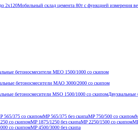
до 2x120
Мобильный склад цемента 80т с функцией измерения ве
альные бетоносмесители МЕО 1500/1000 со скипом
альные бетоносмесители МАО 3000/2000 со скипом
льные бетоносмесители MSO 1500/1000 со скипом
Двухвальные 
P 565/375 со скипом
MP 565/375 без cкипа
MP 750/500 со скипом
M
250 со скипом
MP 1875/1250 без скипа
MP 2250/1500 со скипом
MP
000 со скипом
MP 4500/3000 без скипа