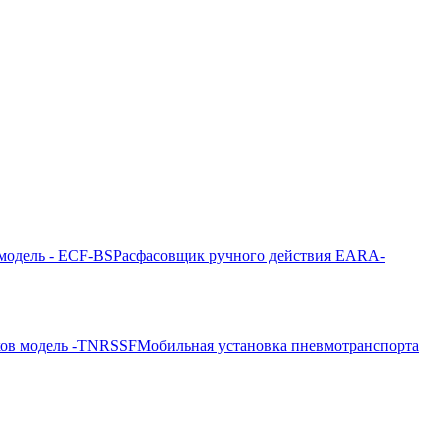
модель - ECF-BS
Расфасовщик ручного действия EARA-
ков модель -TNRSSF
Мобильная установка пневмотранспорта