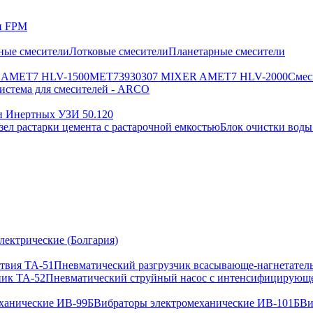
ии FPM
ные смесители
Лотковые смесители
Планетарные смесители
 AMET7 HLV-1500
MET73930307 MIXER AMET7 HLV-2000
Смес
истема для смесителей - ARCO
и Инертных УЗИ 50.120
зел растарки цемента с растарочной емкостью
Блок очистки воды
лектрические (Болгария)
твия ТА-51
Пневматический разгрузчик всасывающе-нагнетател
ик ТА-52
Пневматический струйный насос с интенсифицирующ
ханические ИВ-99Б
Вибраторы электромеханические ИВ-101Б
Ви