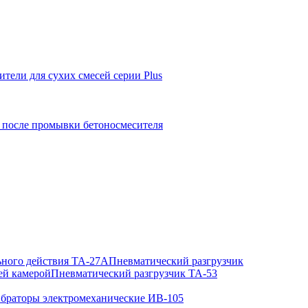
ители для сухих смесей серии Plus
 после промывки бетоносмесителя
ьного действия ТА-27А
Пневматический разгрузчик
ей камерой
Пневматический разгрузчик ТА-53
браторы электромеханические ИВ-105