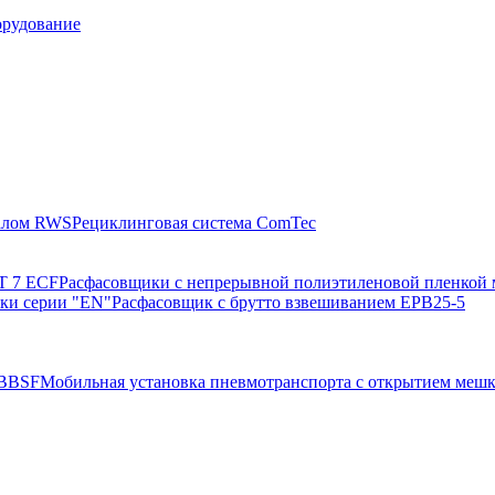
орудование
валом RWS
Рециклинговая система ComTec
T 7 ECF
Расфасовщики с непрерывной полиэтиленовой пленкой 
ки серии "EN"
Расфасовщик с брутто взвешиванием ЕРВ25-5
NBBSF
Мобильная установка пневмотранспорта с открытием меш