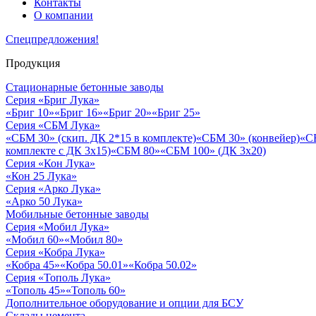
Контакты
О компании
Спецпредложения!
Продукция
Стационарные бетонные заводы
Серия «Бриг Лука»
«Бриг 10»
«Бриг 16»
«Бриг 20»
«Бриг 25»
Серия «СБМ Лука»
«СБМ 30» (скип. ДК 2*15 в комплекте)
«СБМ 30» (конвейер)
«С
комплекте с ДК 3х15)
«СБМ 80»
«СБМ 100» (ДК 3х20)
Серия «Кон Лука»
«Кон 25 Лука»
Серия «Арко Лука»
«Арко 50 Лука»
Мобильные бетонные заводы
Серия «Мобил Лука»
«Мобил 60»
«Мобил 80»
Серия «Кобра Лука»
«Кобра 45»
«Кобра 50.01»
«Кобра 50.02»
Серия «Тополь Лука»
«Тополь 45»
«Тополь 60»
Дополнительное оборудование и опции для БСУ
Склады цемента