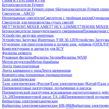
Серия KTSA
Серия KTSB
Бетоносмесители Fejmert
Бетоносмесители Fejmert серии S
Бетоносмесители Fejmert сер
Смесители - ARCO
Непрерывные смесители
Смесители с двойным валом
Одноваль
Смесители для производства сухих смесей
MET73930305 MIXER AMET7 HLV-1200
MET73930306 MIXER
Бетоносмесители принудительного смешивания
Промывочная с
Устройство загрузки инертных
Устройство Загрузки Инертных УЗИ 30.120
Устройство Загрузк
Отделение для приготовления и подачи хим. добавок (ОПХД)
У
Комплектующие и запчасти для БСУ
Фильтры цемента
Рукавные фильтры
Фильтры Sicoma
Фильтры WAM
Мотор-редуктора
Мотор-барабаны
Лента транспортерная
Лента карманного типа
Лента шевронная
Компрессоры поршневые промышленные
Тали электрические
Тали электрические (Россия)
Тали электрические (Китай)
Тали э
Пневмовинтовые разгрузчики, подъемники и насосы
Пневматический разгрузчик всасывающе-нагнетательного дейс
ТА-20
Пневмовинтовой насос ТА-14Б
Пневмовинтовой подъемн
Вибраторы электромеханические
Вибраторы электромеханические ИВ-98Б
Вибраторы электроме