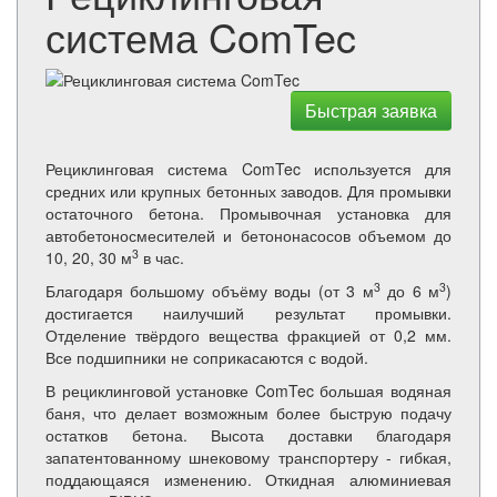
система ComTec
Быстрая заявка
Рециклинговая система ComTec используется для
средних или крупных бетонных заводов. Для промывки
остаточного бетона. Промывочная установка для
автобетоносмесителей и бетононасосов объемом до
3
10, 20, 30 м
в час.
3
3
Благодаря большому объёму воды (от 3 м
до 6 м
)
достигается наилучший результат промывки.
Отделение твёрдого вещества фракцией от 0,2 мм.
Все подшипники не соприкасаются с водой.
В рециклинговой установке ComTec большая водяная
баня, что делает возможным более быструю подачу
остатков бетона. Высота доставки благодаря
запатентованному шнековому транспортеру - гибкая,
поддающаяся изменению. Откидная алюминиевая