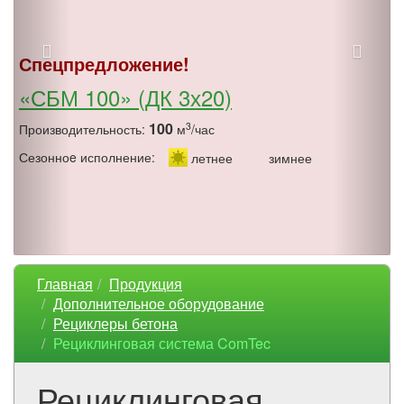
Спецпредложение!
«СБМ 100» (ДК 3х20)
100
3
Производительность:
м
/час
Сезонноe исполнение:
летнее
зимнее
Главная
Продукция
Дополнительное оборудование
Рециклеры бетона
Рециклинговая система ComTec
Рециклинговая