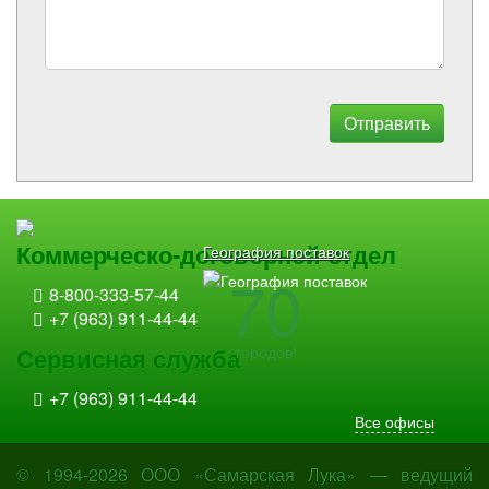
Отправить
Коммерческо-договорной отдел
География поставок
70
8-800-333-57-44
+7 (963) 911-44-44
городов!
Сервисная служба
+7 (963) 911-44-44
Все офисы
© 1994-2026 ООО «Самарская Лука» — ведущий