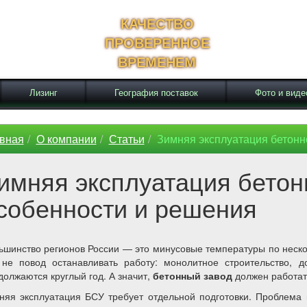
КАЧЕСТВО
ПРОВЕРЕННОЕ
ВРЕМЕНЕМ
Лизинг
География поставок
Фото и виде
вная
О компании
Статьи
Зимняя эксплуатация бетонн
имняя эксплуатация бетон
собенности и решения
ьшинство регионов России — это минусовые температуры по нескол
 не повод останавливать работу: монолитное строительство, 
должаются круглый год. А значит,
бетонный завод
должен работать
няя эксплуатация БСУ требует отдельной подготовки. Проблема 