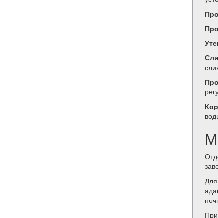
Про
Про
Уте
Сли
сли
Про
рег
Кор
вод
М
Отд
зав
Для
ада
ноч
При