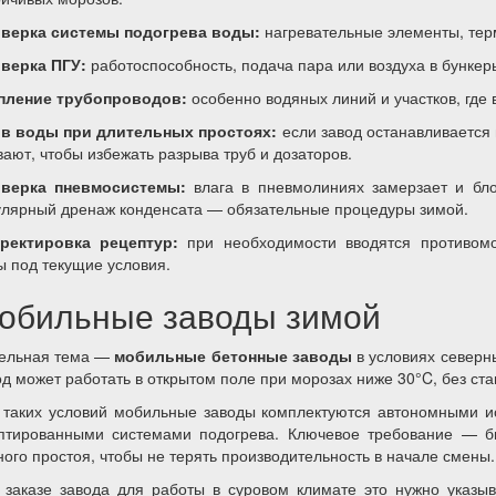
верка системы подогрева воды:
нагревательные элементы, тер
верка ПГУ:
работоспособность, подача пара или воздуха в бункеры
пление трубопроводов:
особенно водяных линий и участков, где
в воды при длительных простоях:
если завод останавливается 
вают, чтобы избежать разрыва труб и дозаторов.
верка пневмосистемы:
влага в пневмолиниях замерзает и бло
улярный дренаж конденсата — обязательные процедуры зимой.
ректировка рецептур:
при необходимости вводятся противомо
ы под текущие условия.
обильные заводы зимой
ельная тема —
мобильные бетонные заводы
в условиях северны
од может работать в открытом поле при морозах ниже 30°C, без с
 таких условий мобильные заводы комплектуются автономными и
птированными системами подогрева. Ключевое требование — б
ного простоя, чтобы не терять производительность в начале смены.
 заказе завода для работы в суровом климате это нужно указы