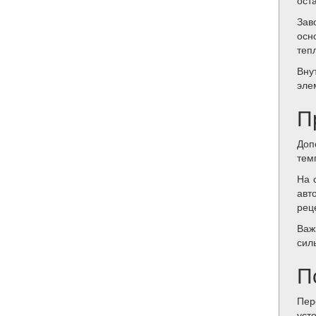
ост
За
осн
теп
Вну
эле
П
Доп
тем
На 
авт
рец
Важ
сил
П
Пер
уст