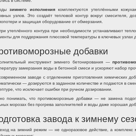
ались в системе.
воды
зимнего исполнения
комплектуются утеплёнными кожуха
овных узлов. Это создаёт тепловой контур вокруг смесителя, д
лопотери и защищая оборудование от обмерзания.
три утеплённого контура при необходимости устанавливают тепл
менты для поддержания плюсовой температуры в ключевых узлах д
ротивоморозные добавки
олнительный инструмент зимнего бетонирования —
противомо
пературу замерзания воды в бетонной смеси и ускоряют набор проч
современном заводе с отделением приготовления химических доб
оматически — дозируются в заданном количестве и подаются в смес
ептуре, что исключает ошибки при ручном дозировании.
но понимать, что противоморозные добавки — не замена подог
ьных морозах без прогрева заполнителей и воды даже хорошая доба
одготовка завода к зимнему сез
еход на зимний режим — не одноразовое действие, а комплекс 
ойчивых морозов: