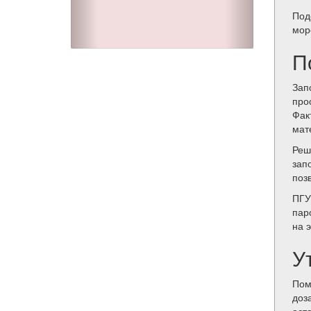
Под
мор
П
Зап
про
Фак
мат
Ре
зап
поз
ПГУ
пар
на 
У
Пом
доз