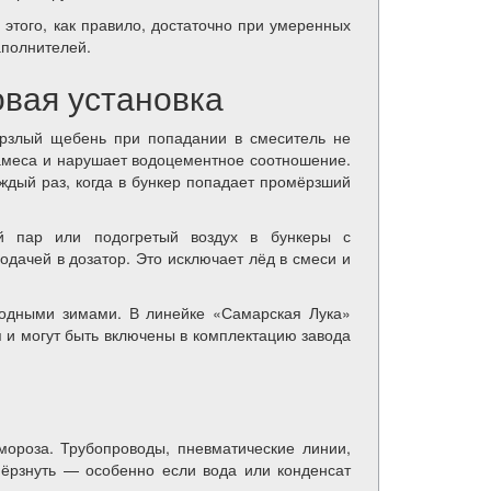
этого, как правило, достаточно при умеренных
аполнителей.
овая установка
рзлый щебень при попадании в смеситель не
замеса и нарушает водоцементное соотношение.
аждый раз, когда в бункер попадает промёрзший
й пар или подогретый воздух в бункеры с
дачей в дозатор. Это исключает лёд в смеси и
лодными зимами. В линейке «Самарская Лука»
я и могут быть включены в комплектацию завода
мороза. Трубопроводы, пневматические линии,
мёрзнуть — особенно если вода или конденсат