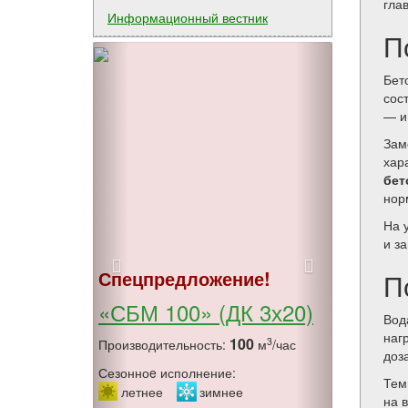
гла
Информационный вестник
П
Бет
сос
— и
Зам
хар
бет
нор
На 
и з
Спецпредложение!
П
«СБМ 100» (ДК 3х20)
Вод
наг
100
3
Производительность:
м
/час
доз
Сезонноe исполнение:
Тем
летнее
зимнее
на 