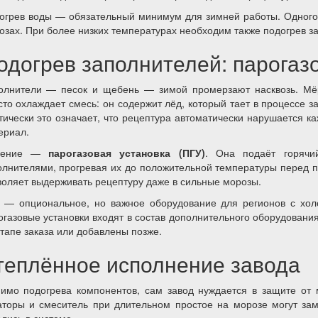
огрев воды — обязательный минимум для зимней работы. Одного 
озах. При более низких температурах необходим также подогрев з
одогрев заполнителей: парогаз
олнители — песок и щебень — зимой промерзают насквозь. Мё
сто охлаждает смесь: он содержит лёд, который тает в процессе 
тически это означает, что рецептура автоматически нарушается к
ериал.
шение —
парогазовая установка (ПГУ)
. Она подаёт горячи
олнителями, прогревая их до положительной температуры перед по
воляет выдерживать рецептуру даже в сильные морозы.
 — опциональное, но важное оборудование для регионов с хо
огазовые установки входят в состав дополнительного оборудовани
этапе заказа или добавлены позже.
теплённое исполнение завода
имо подогрева компонентов, сам завод нуждается в защите от 
аторы и смеситель при длительном простое на морозе могут за