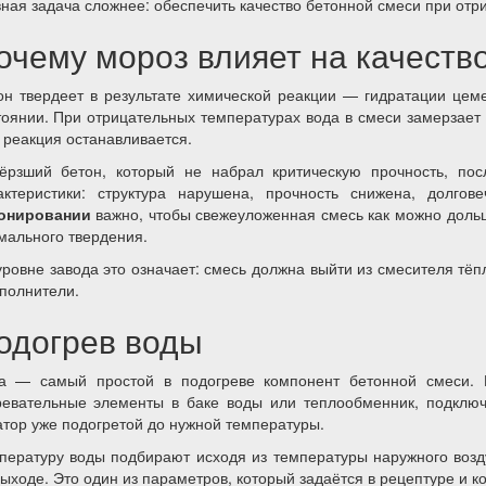
вная задача сложнее: обеспечить качество бетонной смеси при от
очему мороз влияет на качеств
он твердеет в результате химической реакции — гидратации цем
тоянии. При отрицательных температурах вода в смеси замерзает 
 реакция останавливается.
ёрзший бетон, который не набрал критическую прочность, пос
актеристики: структура нарушена, прочность снижена, долго
онировании
важно, чтобы свежеуложенная смесь как можно доль
мального твердения.
уровне завода это означает: смесь должна выйти из смесителя тё
аполнители.
одогрев воды
а — самый простой в подогреве компонент бетонной смеси.
ревательные элементы в баке воды или теплообменник, подключ
атор уже подогретой до нужной температуры.
пературу воды подбирают исходя из температуры наружного возд
выходе. Это один из параметров, который задаётся в рецептуре и к