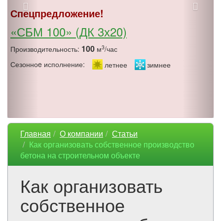
Спецпредложение!
«СБМ 100» (ДК 3х20)
100
3
Производительность:
м
/час
Сезонноe исполнение:
летнее
зимнее
Главная
О компании
Статьи
Как организовать собственное производство
бетона на строительном объекте
Как организовать
собственное