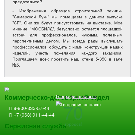
представите?
- Изображения образцов строительной техники
"Самарской Луки" мы помещаем в данном выпуске
"СГ". Они же будут присутствовать на выставке. Мое
мнение: "МОСБИЛД", безусловно, остается площадкой
встреч для профессионалов, нужным, полезным
перспективным делом. Мы всегда рады выслушать
профессионалов, обсудить с ними конструкции наших
изделий, учесть пожелания каждого заказчика.
Приглашаем всех посетить наш стенд 5-350 в зале
№5.
Коммерческо-договорной отдел
География поставок
70
8-800-333-57-44
+7 (963) 911-44-44
городов!
Сервисная служба