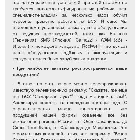
что для управления установкой при этой системе не
требуется высококвалифицированных рабочих, наш
специалист-наладчик за несколько часов обучит
персонал грамотно работать на БСУ. И еще. Мы
применяем в установках только лучшее оборудование
от ведущих производителей, таких, как Rulmeca
(Германия), SMC (Япония), Camozzi и WAM (обе -
Италия) и немецкого концерна "Rockwell", что делает
наше оборудование надёжным в эксплуатации и
конкурентоспособным зарубежным аналогам.
- Где наиболее активно распространяется ваша
продукция?
- В ответ на этот вопрос можно перефразировать
известную телевизионную рекламу: "Скажите, где еще
нет БСУ "Самарская Лука"? Тогда мы идем к вам!".
Анализируя поставки за последние полтора года. С
определенностью можно констатировать. что
продукцией нашей фирмы охвачены все без
исключения регионы России - от Южно-Сахалинска до
Санкт-Петербурга, от Салехарда до Махачкалы. Ряд
строительных компаний, таких, как, например, "Бетон
Сервис" из Геленджика и белгородский "Фараон",