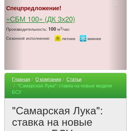
Спецпредложение!
«СБМ 100» (ДК 3х20)
100
3
Производительность:
м
/час
Сезонноe исполнение:
летнее
зимнее
Главная
О компании
Статьи
"Самарская Лука": ставка на новые модели
БСУ
"Самарская Лука":
ставка на новые