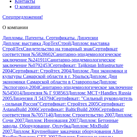
Контакты
О компании
Спецпредложения!
О компании
Дипломы. Патенты. Сертификаты. Лицензии
Диплом: выставка ДорТехСтрой
Диплом: выставка
СтройТех
Свидетельство на товарный знак
Сертификат
соответствия №5828602
Санитарно-эпидемиологическое
заключение №241911
Санитарно-эпидемиологическое
заключение №0792453
Сертификат: Tajikistan Infrastructure
2004
Сертификат: Стройтех 2004
Диплом: Дни экономики и
культуры Самарской области в г. Уральск
Диплом: Дни
экономики Самарской области в Ставрополье
Диплом:
Экспогород-2004
Санитарно-эпидемиологическое заключение
№545014
Лицензия № Г 938563
Диплом: MCT+Handlex Russia
2005
Лицензия Л 543794
Сертификат: "Сильный руководитель
- сильная Россия"
Сертификат: Стройтех 2005
Сертификат:
AstanaBuild 2006
Сертификат: BalticBuild 2006
Сертификат
соответствия №7057140
Диплом: Строительство 2007
Диплом:
Сочи 2007
Диплом: Инновация 2007
Диплом: Бетонные
заводы, Оборудование, Оплубка
Диплом: MixBuild
2007
Диплом: Крупнейшие заказчики оборудования Allen
Bradley
Диплом: CТТ 2007
Диплом: Бетонные заводы,