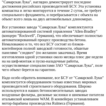
"Самарская Лука", наглядно демонстрирует последние
достижения российских производителей БСУ. Эта установка
компактна и легко монтируется в течение 2 суток, не требует
специального фундамента, и перебрасывается с объекта на
объект всего лишь на двух автомобильных длиномерах.
Все установки завода "Самарская Лука" комплектуются
автоматизированной системой управления "Allen-Bradley"
(концерн "Rockwell", Германия), что обеспечивает полностью
автоматизированный процесс производства бетона.
Немаловажно и то, что все БСУ состоят из блоков-
контейнеров полной заводской готовности, обшитые
панелями "сэндвич" (по желанию заказчика). Время
изготовления одной установки около месяца плюс две недели
на на шеф-монтаж и пуско-наладочные работы,
осуществляемые специалистами ЗАО "Самарская Лука", поле
чего объект берется на гарантию.
Надо особо обратить внимание, все БСУ от "Самарской Луки"
комплектуется оборудованием только известных мировых
производителей строительного оборудования. Широко
используются в наших бетоносмесительных заводах
воздушные фильтры, дисковые заслонки и шнековые питатели
итальянской компании WAM. В конвейерах устанавливаем
мотор-барабаны производства Rulmeca (Германия).