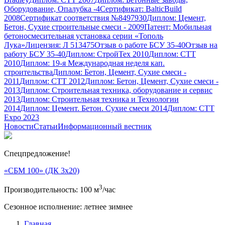
Оборудование, Опалубка -4
Сертификат: BalticBuild
2008
Сертификат соответствия №8497930
Диплом: Цемент,
Бетон, Сухие строительные смеси - 2009
Патент: Мобильная
бетоносмесительная установка серии «Тополь
Лука»
Лицензия: Л 513475
Отзыв о работе БСУ 35-40
Отзыв на
работу БСУ 35-40
Диплом: СтройТех 2010
Диплом: СТТ
2010
Диплом: 19-я Международная неделя кап.
строительства
Диплом: Бетон, Цемент, Сухие смеси -
2011
Диплом: СТТ 2012
Диплом: Бетон, Цемент, Сухие смеси -
2013
Диплом: Строительная техника, оборудование и сервис
2013
Диплом: Строительная техника и Технологии
2014
Диплом: Цемент. Бетон. Сухие смеси 2014
Диплом: CТТ
Expo 2023
Новости
Статьи
Информационный вестник
Спецпредложение!
«СБМ 100» (ДК 3х20)
3
Производительность:
100
м
/час
Сезонноe исполнение:
летнее
зимнее
Главная