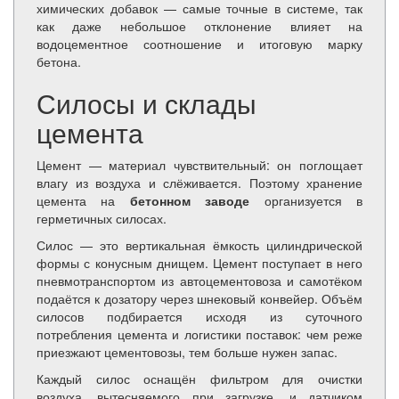
химических добавок — самые точные в системе, так
как даже небольшое отклонение влияет на
водоцементное соотношение и итоговую марку
бетона.
Силосы и склады
цемента
Цемент — материал чувствительный: он поглощает
влагу из воздуха и слёживается. Поэтому хранение
цемента на
бетонном заводе
организуется в
герметичных силосах.
Силос — это вертикальная ёмкость цилиндрической
формы с конусным днищем. Цемент поступает в него
пневмотранспортом из автоцементовоза и самотёком
подаётся к дозатору через шнековый конвейер. Объём
силосов подбирается исходя из суточного
потребления цемента и логистики поставок: чем реже
приезжают цементовозы, тем больше нужен запас.
Каждый силос оснащён фильтром для очистки
воздуха, вытесняемого при загрузке, и датчиком