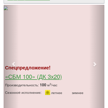
Спецпредложение!
«СБМ 100» (ДК 3х20)
100
3
Производительность:
м
/час
Сезонноe исполнение:
летнее
зимнее