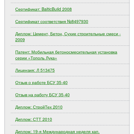
Сертификат: BalticBuild 2008
Сертификат соответствия №8497930
Диплом: Цемент, Бетон, Сухие строительные смеси -
2009
Патент: Мобильная бетоносмесительная установка
серии «Тополь Лука»
Лицензия: Л 513475
Отзыв о работе БСУ 35-40
Отзыв на работу БСУ 35-40
Диплом: СтройТех 2010
Диплом: СТТ 2010
Диплом: 19-я Международная неделя кап.