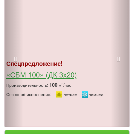
Спецпредложение!
«СБМ 100» (ДК 3х20)
100
3
Производительность:
м
/час
Сезонноe исполнение:
летнее
зимнее