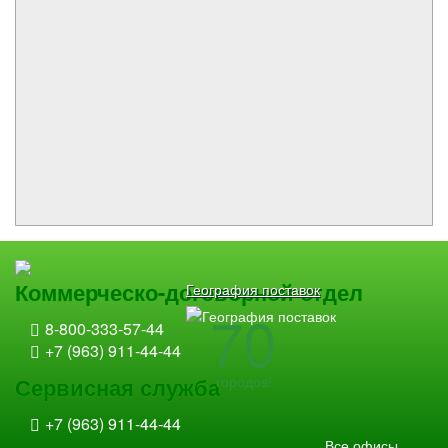
Коммерческо-договорной отдел
География поставок
70
8-800-333-57-44
+7 (963) 911-44-44
городов!
Сервисная служба
+7 (963) 911-44-44
Все офисы